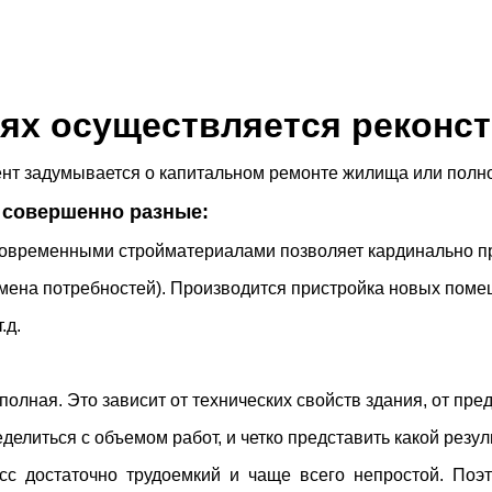
аях осуществляется реконс
нт задумывается о капитальном ремонте жилища или полно
 совершенно разные:
современными стройматериалами позволяет кардинально пр
мена потребностей). Производится пристройка новых поме
.д.
олная. Это зависит от технических свойств здания, от пре
елиться с объемом работ, и четко представить какой резуль
сс достаточно трудоемкий и чаще всего непростой. Поэ