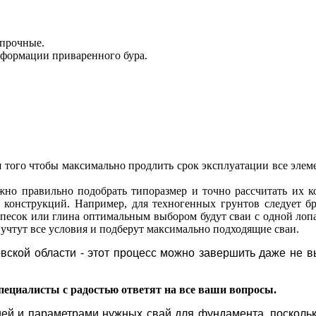
 прочные.
деформации приваренного бура.
я того чтобы максимально продлить срок эксплуатации все эле
ажно правильно подобрать типоразмер и точно рассчитать их 
 конструкций. Например, для техногенных грунтов следует бр
 песок или глина оптимальным выбором будут сваи с одной лоп
учтут все условия и подберут максимально подходящие сваи.
вской области - э
тот процесс можно завершить даже не вы
ециалисты с радостью ответят на все ваши вопросы.
ией и параметрами нужных свай для фундамента, поскол