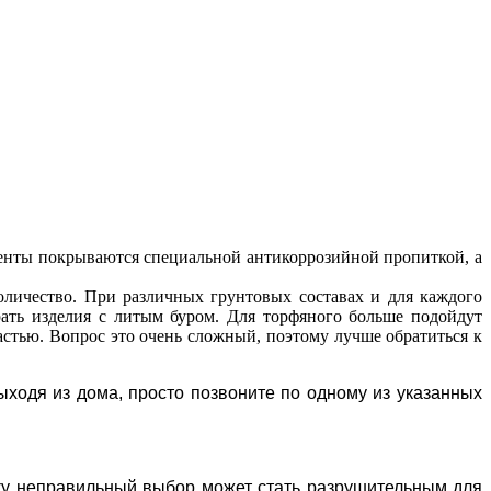
менты покрываются специальной антикоррозийной пропиткой, а
количество. При различных грунтовых составах и для каждого
ать изделия с литым буром. Для торфяного больше подойдут
астью. Вопрос это очень сложный, поэтому лучше обратиться к
ходя из дома, просто позвоните по одному из указанных
ьку неправильный выбор может стать разрушительным для