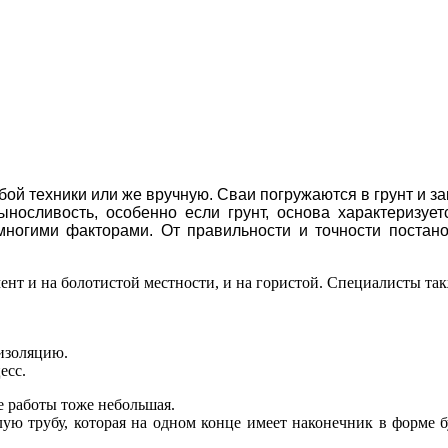
й техники или же вручную. Сваи погружаются в грунт и за
ыносливость, особенно если грунт, основа характеризу
многими факторами. От правильности и точности постан
ент и на болотистой местности, и на гористой. Специалисты т
изоляцию.
есс.
е работы тоже небольшая.
лую трубу, которая на одном конце имеет наконечник в форме 