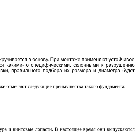
кручивается в основу. При
монтаже
применяют устойчивое
ется какими-то специфическими, склонными к разрушению
овки, правильного подбора их
размера
и
диаметра
будет
акже отмечают следующие преимущества такого фундамента:
бура и винтовые лопасти. В настоящее время они выпускаются