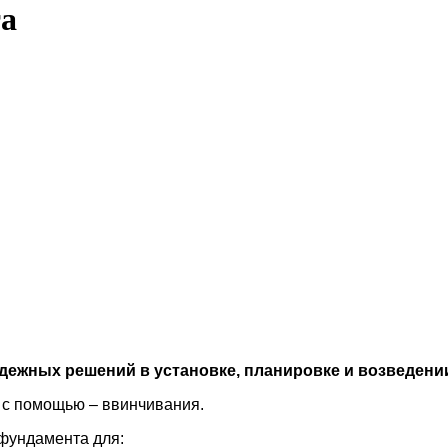
та
надежных решений в
установке
, планировке и возведени
т с помощью – ввинчивания.
фундамента для: