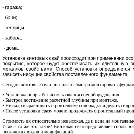
- гаража;
- бани;
- теплицы;
-
забора;
-
дома
.
Установка
винтовых свай происходит при применении особо
покрытие, которое будут обеспечивать их длительную в
металлов свойствами. Способ установки определяется 
зависеть несущие свойства поставленного фундамента.
Сегодня винтовые сваи позволяют быстро монтировать фундам
• Установка опоры без использования спецоборудования.
• Быстрое достижение расчётной глубины при монтаже.
• Не надо выравнивать строительную площадку и делать гидро
• После установки сразу можно продолжать строительный проц
Стоимость их относительно невысокая, да и цена на монтажны
Итак, что же это такое? Винтовая свая
п
редставляет со
бо
й по
нескольких видов и модификаций.