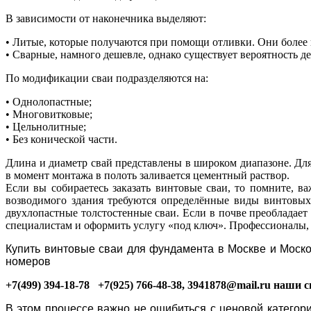
В зависимости от наконечника выделяют:
• Литые, которые получаются при помощи отливки. Они более
• Сварные, намного дешевле, однако существует вероятность 
По модификации сваи подразделяются на:
• Однолопастные;
• Многовитковые;
• Цельнолитные;
• Без конической части.
Длина и диаметр свай представлены в широком диапазоне. Дл
в момент монтажа в полоть заливается цементный раствор.
Если вы собираетесь заказать винтовые сваи, то помните, в
возводимого здания требуются определённые виды винтовых
двухлопастные толстостенные сваи. Если в почве преобладает
специалистам и оформить услугу «под ключ». Профессионалы, 
Купить винтовые сваи для фундамента
в
Москве и Моско
номеров
+7(499) 394-18-78 +7(925) 766-48-38,
3941878@mail.ru
наши сп
В этом процессе важно не ошибиться с ценовой категор