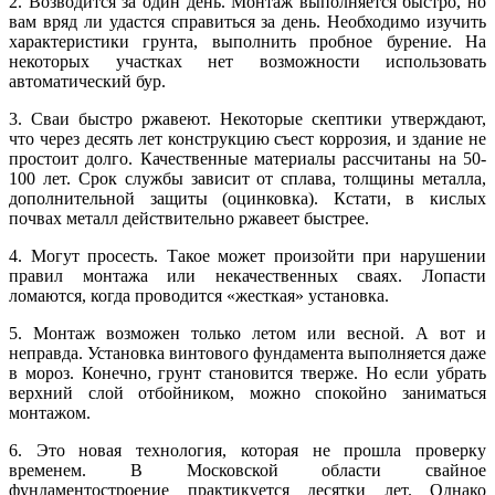
2. Возводится за один день. Монтаж выполняется быстро, но
вам вряд ли удастся справиться за день. Необходимо изучить
характеристики грунта, выполнить пробное бурение. На
некоторых участках нет возможности использовать
автоматический бур.
3. Сваи быстро ржавеют. Некоторые скептики утверждают,
что через десять лет конструкцию съест коррозия, и здание не
простоит долго. Качественные материалы рассчитаны на 50-
100 лет. Срок службы зависит от сплава, толщины металла,
дополнительной защиты (оцинковка). Кстати, в кислых
почвах металл действительно ржавеет быстрее.
4. Могут просесть. Такое может произойти при нарушении
правил монтажа или некачественных сваях. Лопасти
ломаются, когда проводится «жесткая» установка.
5. Монтаж возможен только летом или весной. А вот и
неправда. Установка винтового фундамента выполняется даже
в мороз. Конечно, грунт становится тверже. Но если убрать
верхний слой отбойником, можно спокойно заниматься
монтажом.
6. Это новая технология, которая не прошла проверку
временем. В Московской области свайное
фундаментостроение практикуется десятки лет. Однако