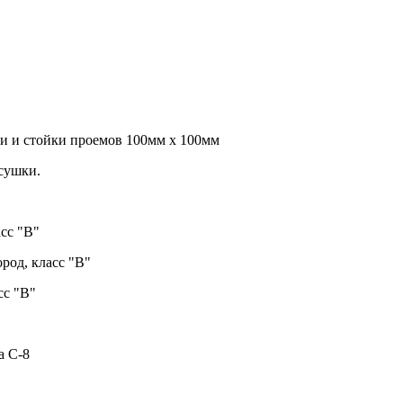
ки и стойки проемов 100мм х 100мм
 сушки.
сс "В"
род, класс "В"
сс "В"
а С-8