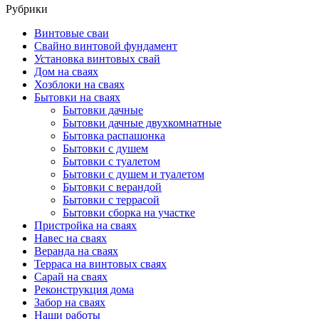
Рубрики
Винтовые сваи
Свайно винтовой фундамент
Установка винтовых свай
Дом на сваях
Хозблоки на сваях
Бытовки на сваях
Бытовки дачные
Бытовки дачные двухкомнатные
Бытовка распашонка
Бытовки с душем
Бытовки с туалетом
Бытовки с душем и туалетом
Бытовки с верандой
Бытовки с террасой
Бытовки сборка на участке
Пристройка на сваях
Навес на сваях
Веранда на сваях
Терраса на винтовых сваях
Cарай на сваях
Реконструкция дома
Забор на сваях
Наши работы