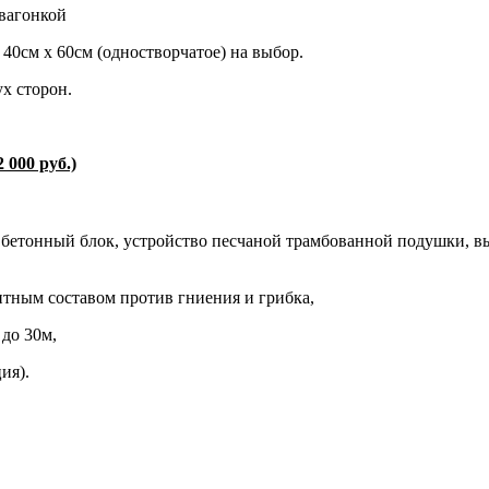
овагонкой
 40см х 60см (одностворчатое) на выбор.
ух сторон.
00 руб.)
й бетонный блок, устройство песчаной трамбованной подушки, 
щитным составом против гниения и грибка,
 до 30м,
ия).