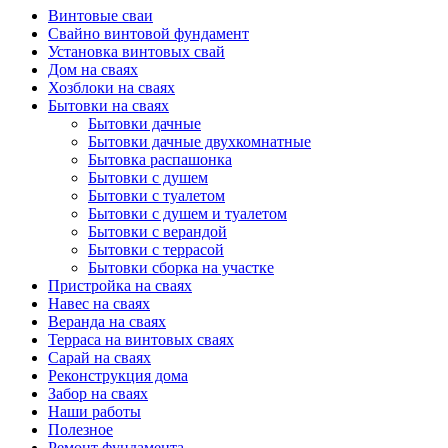
Винтовые сваи
Свайно винтовой фундамент
Установка винтовых свай
Дом на сваях
Хозблоки на сваях
Бытовки на сваях
Бытовки дачные
Бытовки дачные двухкомнатные
Бытовка распашонка
Бытовки с душем
Бытовки с туалетом
Бытовки с душем и туалетом
Бытовки с верандой
Бытовки с террасой
Бытовки сборка на участке
Пристройка на сваях
Навес на сваях
Веранда на сваях
Терраса на винтовых сваях
Cарай на сваях
Реконструкция дома
Забор на сваях
Наши работы
Полезное
Ремонт фундамента