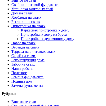
Винтовые сваи
Свайно винтовой фундамент
Установка винтовых свай
Дом на сваях
Хозблоки на сваях
Бытовки на сваях
Пристройка на сваях
Каркасная пристройка к дому
Пристройка к дому из бруса
Пристройка к деревянному дому
Навес на сваях
Веранда на сваях
Терраса на винтовых сваях
Cарай на сваях
Реконструкция дома
Забор на сваях
Наши работы
Полезное
Ремонт фундамента
Поднять дом
Замена фундамента
Рубрики
Винтовые сваи
Свайно винтовой фундамент