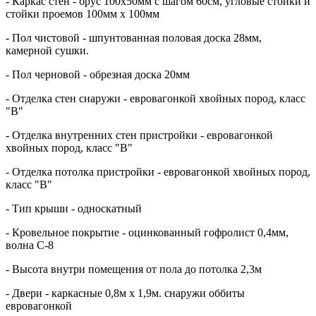
- Каркас стен - брус 100х50мм с шагом 60см, угловые стойки и
стойки проемов 100мм х 100мм
- Пол чистовой - шпунтованная половая доска 28мм,
камерной сушки.
- Пол черновой - обрезная доска 20мм
- Отделка стен снаружи - евровагонкой хвойных пород, класс
"В"
- Отделка внутренних стен пристройки - евровагонкой
хвойных пород, класс "В"
- Отделка потолка пристройки - евровагонкой хвойных пород,
класс "В"
- Тип крыши - односкатный
- Кровельное покрытие - оцинкованный гофролист 0,4мм,
волна С-8
- Высота внутри помещения от пола до потолка 2,3м
- Двери - каркасные 0,8м х 1,9м. снаружи оббиты
евровагонкой