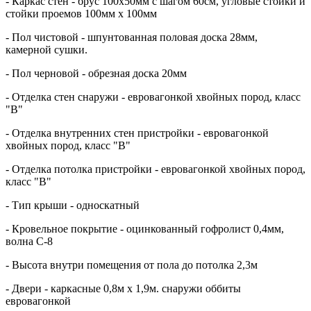
- Каркас стен - брус 100х50мм с шагом 60см, угловые стойки и
стойки проемов 100мм х 100мм
- Пол чистовой - шпунтованная половая доска 28мм,
камерной сушки.
- Пол черновой - обрезная доска 20мм
- Отделка стен снаружи - евровагонкой хвойных пород, класс
"В"
- Отделка внутренних стен пристройки - евровагонкой
хвойных пород, класс "В"
- Отделка потолка пристройки - евровагонкой хвойных пород,
класс "В"
- Тип крыши - односкатный
- Кровельное покрытие - оцинкованный гофролист 0,4мм,
волна С-8
- Высота внутри помещения от пола до потолка 2,3м
- Двери - каркасные 0,8м х 1,9м. снаружи оббиты
евровагонкой