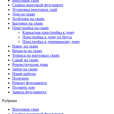
Винтовые сваи
Свайно винтовой фундамент
Установка винтовых свай
Дом на сваях
Хозблоки на сваях
Бытовки на сваях
Пристройка на сваях
Каркасная пристройка к дому
Пристройка к дому из бруса
Пристройка к деревянному дому
Навес на сваях
Веранда на сваях
Терраса на винтовых сваях
Cарай на сваях
Реконструкция дома
Забор на сваях
Наши работы
Полезное
Ремонт фундамента
Поднять дом
Замена фундамента
Рубрики
Винтовые сваи
Свайно винтовой фундамент