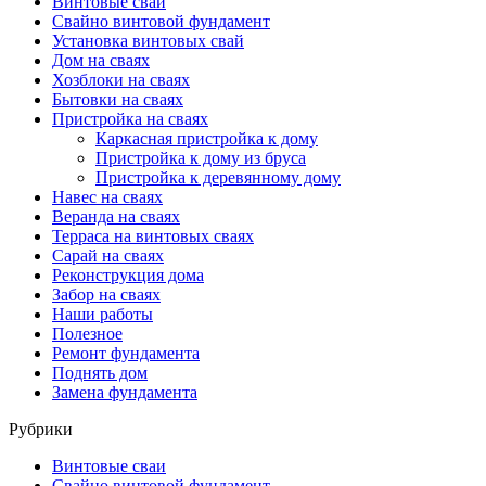
Винтовые сваи
Свайно винтовой фундамент
Установка винтовых свай
Дом на сваях
Хозблоки на сваях
Бытовки на сваях
Пристройка на сваях
Каркасная пристройка к дому
Пристройка к дому из бруса
Пристройка к деревянному дому
Навес на сваях
Веранда на сваях
Терраса на винтовых сваях
Cарай на сваях
Реконструкция дома
Забор на сваях
Наши работы
Полезное
Ремонт фундамента
Поднять дом
Замена фундамента
Рубрики
Винтовые сваи
Свайно винтовой фундамент