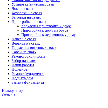
Установка винтовых свай
Дом на сваях
Хозблоки на сваях
Бытовки на сваях
Пристройка на сваях
Каркасная пристройка к дому
Пристройка к дому из бруса
Пристройка к деревянному дому
Навес на сваях
Веранда на сваях
Терраса на винтовых сваях
Cарай на сваях
Реконструкция дома
Забор на сваях
Наши работы
Полезное
Ремонт фундамента
Поднять дом
Замена фундамента
Калькулятор
Отзывы