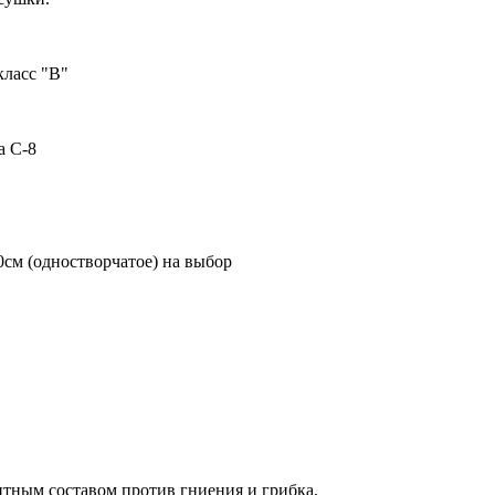
класс "В"
а С-8
60см (одностворчатое) на выбор
щитным составом против гниения и грибка,