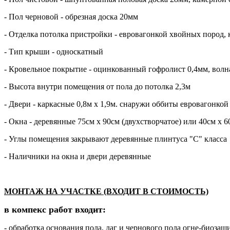
- Пол черновой - обрезная доска 20мм
- Отделка потолка пристройки - евровагонкой хвойных пород, 
- Тип крыши - односкатный
- Кровельное покрытие - оцинкованный гофролист 0,4мм, волн
- Высота внутри помещения от пола до потолка 2,3м
- Двери - каркасные 0,8м х 1,9м. снаружи оббиты евровагонкой
- Окна - деревянные 75см х 90см (двухстворчатое) или 40см х 
- Углы помещения закрывают деревянные плинтуса "С" класса
- Наличники на окна и двери деревянные
МОНТАЖ НА УЧАСТКЕ (ВХОДИТ В СТОИМОСТЬ)
в компекс работ входит:
- обработка основания пола, лаг и чернового пола огне-биоза