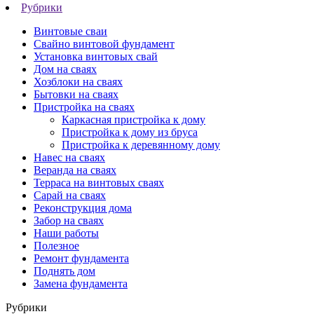
Рубрики
Винтовые сваи
Свайно винтовой фундамент
Установка винтовых свай
Дом на сваях
Хозблоки на сваях
Бытовки на сваях
Пристройка на сваях
Каркасная пристройка к дому
Пристройка к дому из бруса
Пристройка к деревянному дому
Навес на сваях
Веранда на сваях
Терраса на винтовых сваях
Cарай на сваях
Реконструкция дома
Забор на сваях
Наши работы
Полезное
Ремонт фундамента
Поднять дом
Замена фундамента
Рубрики