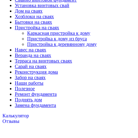
Установка винтовых свай
Дом на сваях
Хозблоки на сваях
Бытовки на сваях
Пристройка на сваях
Каркасная пристройка к дому
Пристройка к дому из бруса
Пристройка к деревянному дому
Навес на сваях
Веранда на сваях
Терраса на винтовых сваях
Cарай на сваях
Реконструкция дома
Забор на сваях
Наши работы
Полезное
Ремонт фундамента
Поднять дом
Замена фундамента
Калькулятор
Отзывы