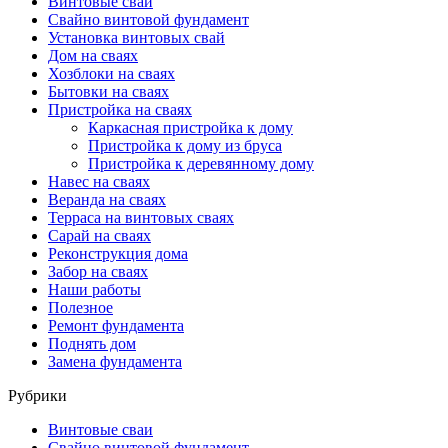
Винтовые сваи
Свайно винтовой фундамент
Установка винтовых свай
Дом на сваях
Хозблоки на сваях
Бытовки на сваях
Пристройка на сваях
Каркасная пристройка к дому
Пристройка к дому из бруса
Пристройка к деревянному дому
Навес на сваях
Веранда на сваях
Терраса на винтовых сваях
Cарай на сваях
Реконструкция дома
Забор на сваях
Наши работы
Полезное
Ремонт фундамента
Поднять дом
Замена фундамента
Рубрики
Винтовые сваи
Свайно винтовой фундамент