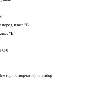
В"
 пород, класс "В"
класс "В"
а С-8
60см (одностворчатое) на выбор