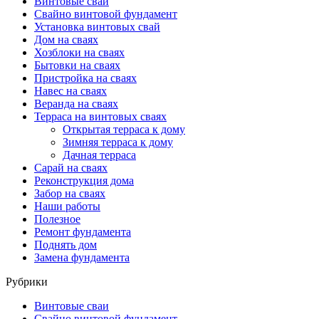
Винтовые сваи
Свайно винтовой фундамент
Установка винтовых свай
Дом на сваях
Хозблоки на сваях
Бытовки на сваях
Пристройка на сваях
Навес на сваях
Веранда на сваях
Терраса на винтовых сваях
Открытая терраса к дому
Зимняя терраса к дому
Дачная терраса
Cарай на сваях
Реконструкция дома
Забор на сваях
Наши работы
Полезное
Ремонт фундамента
Поднять дом
Замена фундамента
Рубрики
Винтовые сваи
Свайно винтовой фундамент