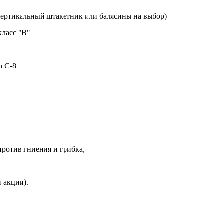
 вертикальный штакетник или балясины на выбор)
класс "В"
а С-8
против гниения и грибка,
 акции).