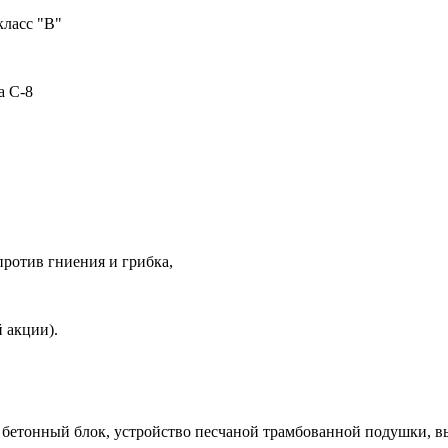
класс "В"
а С-8
против гниения и грибка,
 акции).
й бетонный блок, устройство песчаной трамбованной подушки, 