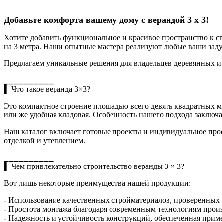
Добавьте комфорта вашему дому с верандой 3 x 3!
Хотите добавить функциональное и красивое пространство к с
на 3 метра. Наши опытные мастера реализуют любые ваши заду
Предлагаем уникальные решения для владельцев деревянных и
⎯⎯⎯⎯⎯⎯⎯⎯⎯⎯
▌ Что такое веранда 3×3?
Это компактное строение площадью всего девять квадратных ме
или же удобная кладовая. Особенность нашего подхода заключа
Наш каталог включает готовые проекты и индивидуальное про
отделкой и утеплением.
⎯⎯⎯⎯⎯⎯⎯⎯⎯⎯
▌ Чем привлекательно строительство веранды 3 × 3?
Вот лишь некоторые преимущества нашей продукции:
- Использование качественных стройматериалов, проверенных
- Простота монтажа благодаря современным технологиям произ
- Надежность и устойчивость конструкций, обеспеченная при