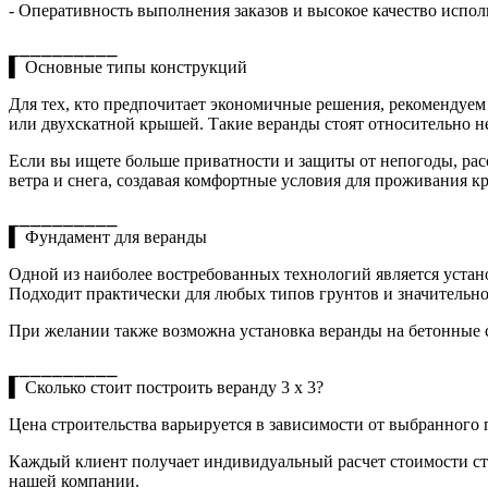
- Оперативность выполнения заказов и высокое качество испол
⎯⎯⎯⎯⎯⎯⎯⎯⎯⎯
▌ Основные типы конструкций
Для тех, кто предпочитает экономичные решения, рекомендуем
или двухскатной крышей. Такие веранды стоят относительно н
Если вы ищете больше приватности и защиты от непогоды, ра
ветра и снега, создавая комфортные условия для проживания к
⎯⎯⎯⎯⎯⎯⎯⎯⎯⎯
▌ Фундамент для веранды
Одной из наиболее востребованных технологий является устан
Подходит практически для любых типов грунтов и значительно
При желании также возможна установка веранды на бетонные 
⎯⎯⎯⎯⎯⎯⎯⎯⎯⎯
▌ Сколько стоит построить веранду 3 х 3?
Цена строительства варьируется в зависимости от выбранного
Каждый клиент получает индивидуальный расчет стоимости ст
нашей компании.